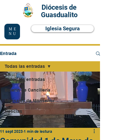
Diócesis de
Guasdualito
Iglesia Segura
ME
NU
Entrada
Todas las entradas
Todas las entradas
Boletín de Cancillería
Mensajes de Monseñor
Noticias
11 sept 2023
1 min de lectura