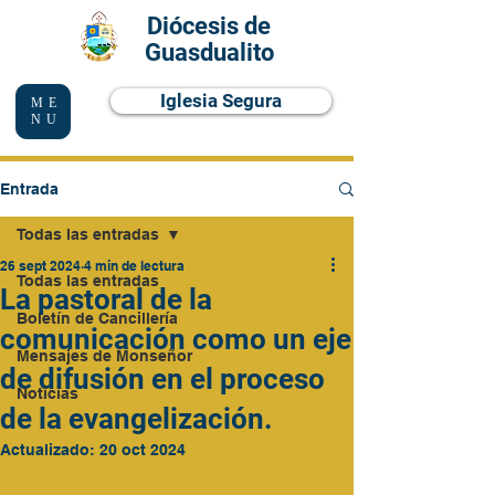
Diócesis de
Guasdualito
Iglesia Segura
ME
NU
Entrada
Todas las entradas
26 sept 2024
4 min de lectura
Todas las entradas
La pastoral de la
Boletín de Cancillería
comunicación como un eje
Mensajes de Monseñor
de difusión en el proceso
Noticias
de la evangelización.
Actualizado:
20 oct 2024