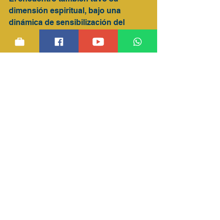
dimensión espiritual, bajo una 
dinámica de sensibilización del 
encuentro conmigo mismo, con mi 
entorno y con Dios, actividad que 
estuvo marcada por una caminata 
con los ojos vendados hasta llegar a 
la capilla donde esperaba el 
santísimo expuesto, seguidamente  
de otra dinámica donde cada 
participante se descubrió como el 
tesoro que Dios busca para su 
servicio en a Iglesia, posteriormente 
un espacio para la administración 
del sacramento de la confesión o 
dirección espiritual y finalmente el 
compromiso frente al santísimo, 
donde cada participante recibió el 
uniforme oficial de la pastoral como 