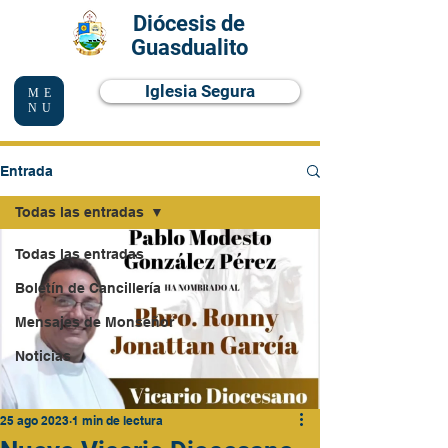
Diócesis de
Guasdualito
Iglesia Segura
ME
NU
Entrada
Todas las entradas
Todas las entradas
Boletín de Cancillería
Mensajes de Monseñor
Noticias
25 ago 2023
1 min de lectura