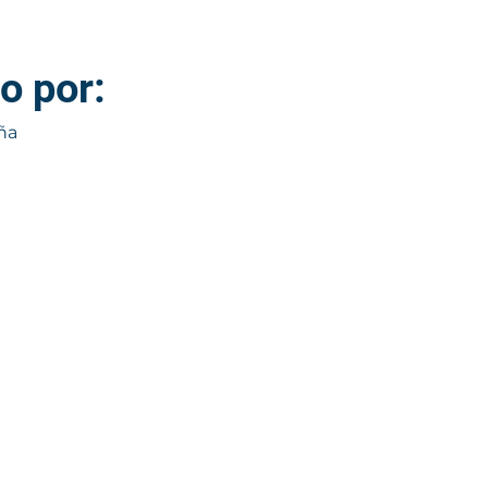
o por:
ña