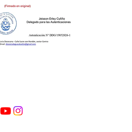
Sufragánea de la Arqu
esis de
Patronazgo Nuestra 
Sede Catedral Nuestr
sdualito
​División adminis
(Venezuela), y mun
Antonio Páez, Rómul
ral de la Comunicación
estado Apure y el A