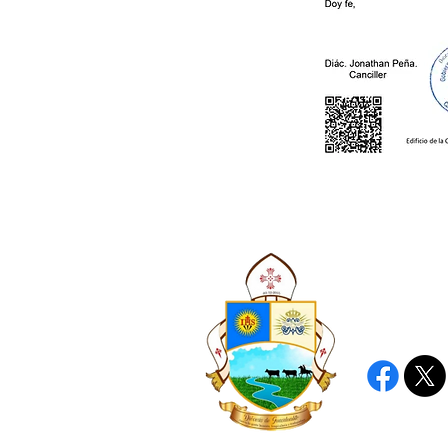
Dióc
Gua
©2022 - Pasto