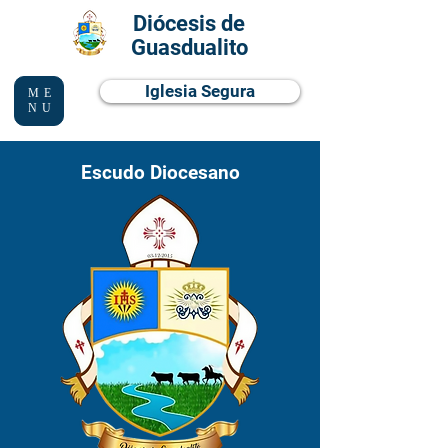
Diócesis de
Guasdualito
Iglesia Segura
ME
NU
Escudo Diocesano