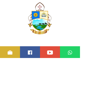
Diócesis de Guasdualito
Sufragánea de la Arquidiócesis de Mérida.
Patronazgo Nuestra Señora del Carmen
Sede Catedral Nuestra Señora del Carmen
​División administrativa: Guasdualito
(Venezuela), y municipios aledaños (José
Antonio Páez, Rómulo Gallegos y Muñoz
en el estado Apure y el Andrés Eloy Blanco
en el estado Barinas)
©2022 - Pastoral de la Comunicación