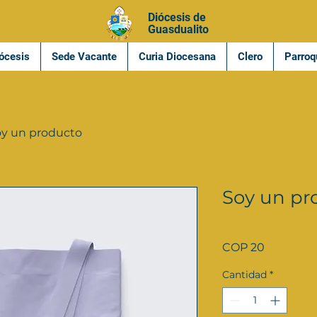
Diócesis de
Guasdualito
ócesis
Sede Vacante
Curia Diocesana
Clero
Parroq
y un producto
Soy un pr
SKU: 364215375135191
Precio
COP 20
Cantidad
*