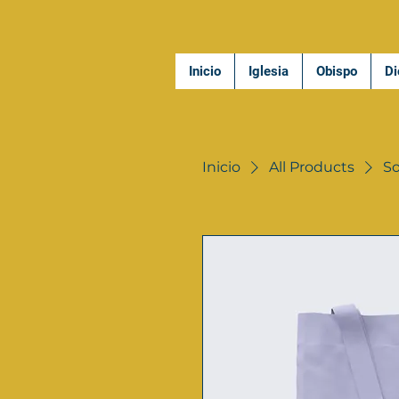
Inicio
Iglesia
Obispo
Di
Inicio
All Products
So