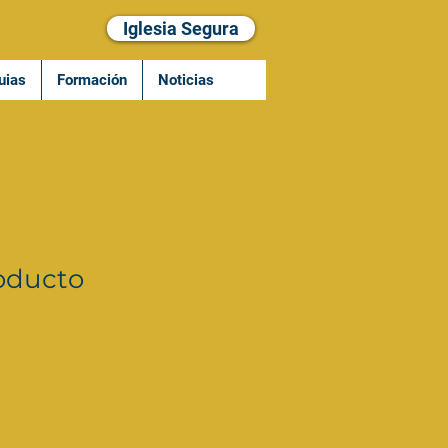
Iglesia Segura
uias
Formación
Noticias
oducto