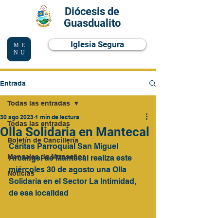
Diócesis de
Guasdualito
Iglesia Segura
ME
NU
Entrada
Todas las entradas
30 ago 2023
1 min de lectura
Todas las entradas
Olla Solidaria en Mantecal
Boletín de Cancillería
Cáritas Parroquial San Miguel 
Mensajes de Monseñor
Arcángel de Mantecal realiza este 
miércoles 30 de agosto una Olla 
Noticias
Solidaria en el Sector La Intimidad, 
de esa localidad