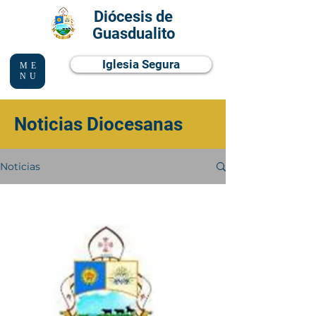
Diócesis de
Guasdualito
Iglesia Segura
ME
NU
Noticias Diocesanas
Noticias